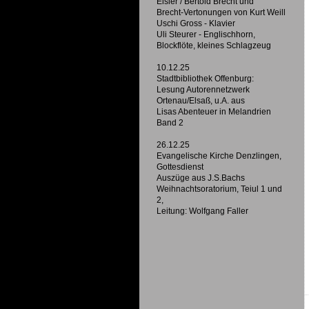
Eisler / Bertold Brecht und
Brecht-Vertonungen von Kurt Weill
Uschi Gross - Klavier
Uli Steurer - Englischhorn,
Blockflöte, kleines Schlagzeug
10.12.25
Stadtbibliothek Offenburg:
Lesung Autorennetzwerk
Ortenau/Elsaß, u.A. aus
Lisas Abenteuer in Melandrien
Band 2
26.12.25
Evangelische Kirche Denzlingen,
Gottesdienst
Auszüge aus J.S.Bachs
Weihnachtsoratorium, Teiul 1 und
2,
Leitung: Wolfgang Faller