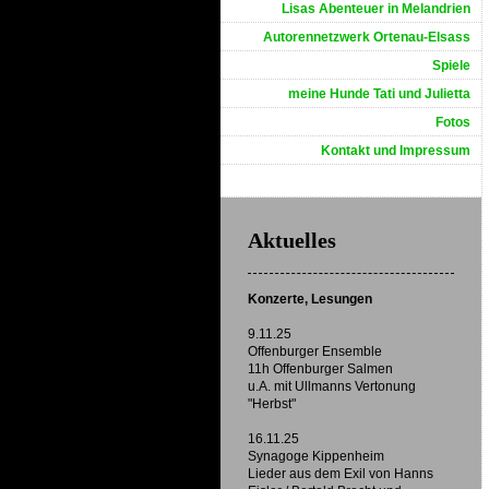
Lisas Abenteuer in Melandrien
Autorennetzwerk Ortenau-Elsass
Spiele
meine Hunde Tati und Julietta
Fotos
Kontakt und Impressum
Aktuelles
Konzerte, Lesungen
9.11.25
Offenburger Ensemble
11h Offenburger Salmen
u.A. mit Ullmanns Vertonung
"Herbst"
16.11.25
Synagoge Kippenheim
Lieder aus dem Exil von Hanns