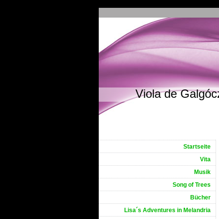
Viola de Galgóc
Startseite
Vita
Musik
Song of Trees
Bücher
Lisa´s Adventures in Melandria